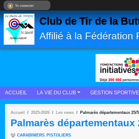
Panneau de gestion des cookies
Se connecter
Club de Tir de la 
Affilié à la Fédération
ACCUEIL
LA VIE DU CLUB
GESTION SPORTIV
Accueil
2025-2026
Les news
Palmarès départementaux 25/
Palmarès départementaux
CARABINIERS
PISTOLIERS