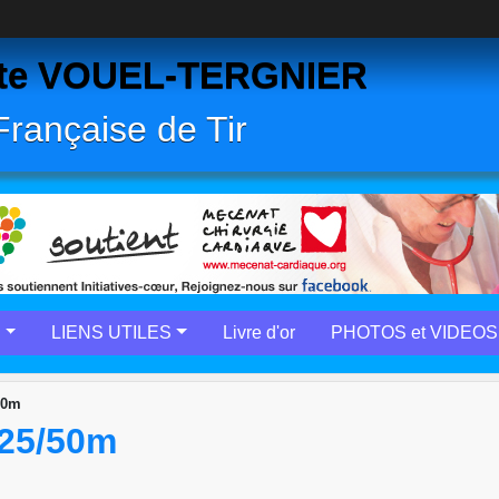
Butte VOUEL-TERGNIER
 Française de Tir
E
LIENS UTILES
Livre d'or
PHOTOS et VIDEOS
50m
 25/50m