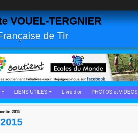
Butte VOUEL-TERGNIER
 Française de Tir
E
LIENS UTILES
Livre d'or
PHOTOS et VIDEOS
uentin 2015
 2015