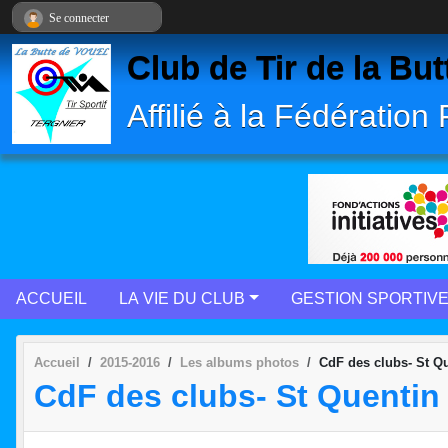
Panneau de gestion des cookies
Se connecter
Club de Tir de la 
Affilié à la Fédération
ACCUEIL
LA VIE DU CLUB
GESTION SPORTIV
Accueil
2015-2016
Les albums photos
CdF des clubs- St Q
CdF des clubs- St Quentin